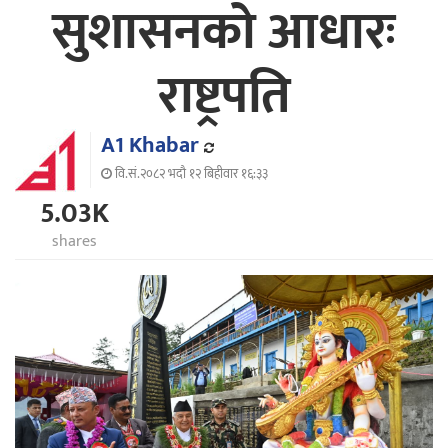
सुशासनको आधारः
राष्ट्रपति
A1 Khabar
वि.सं.२०८२ भदौ १२ बिहीवार १६:३३
5.03K
shares