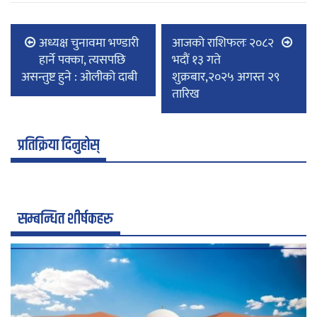
अध्यक्ष चुनावमा भण्डारी
आजको राशिफलः २०८२
हार्ने पक्का, त्यसपछि
भदाैं १३ गते
असन्तुष्ट हुने : ओलीको दाबी
शुक्रबार,२०२५ अगस्त २९
तारिख
प्रतिक्रिया दिनुहोस्
सम्बन्धित शीर्षकहरु