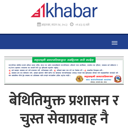
आइतवार, साउन २४, २०८३
०९:४३:२३ बजे
बेथितिमुक्त प्रशासन र
चुस्त सेवाप्रवाह नै