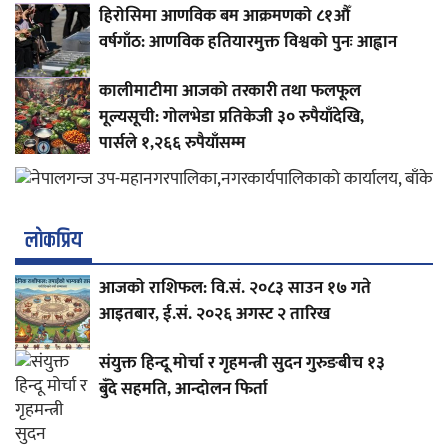
हिरोसिमा आणविक बम आक्रमणको ८१औँ
वर्षगाँठ: आणविक हतियारमुक्त विश्वको पुनः आह्वान
कालीमाटीमा आजको तरकारी तथा फलफूल
मूल्यसूची: गोलभेडा प्रतिकेजी ३० रुपैयाँदेखि,
पार्सले १,२६६ रुपैयाँसम्म
लाेकप्रिय
आजको राशिफल: वि.सं. २०८३ साउन १७ गते
आइतबार, ई.सं. २०२६ अगस्ट २ तारिख
संयुक्त हिन्दू मोर्चा र गृहमन्त्री सुदन गुरुङबीच १३
बुँदे सहमति, आन्दोलन फिर्ता