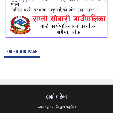
FACEBOOK PAGE
हाम्राे बारेमा
एवान सञ्चार प्रा. लि. द्वारा सञ्चालित