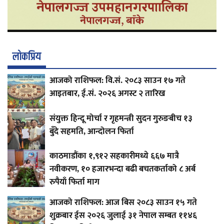
लाेकप्रिय
आजको राशिफल: वि.सं. २०८३ साउन १७ गते
आइतबार, ई.सं. २०२६ अगस्ट २ तारिख
संयुक्त हिन्दू मोर्चा र गृहमन्त्री सुदन गुरुङबीच १३
बुँदे सहमति, आन्दोलन फिर्ता
काठमाडौंका १,९१२ सहकारीमध्ये ६६७ मात्रै
नवीकरण, १० हजारभन्दा बढी बचतकर्ताको ८ अर्ब
रुपैयाँ फिर्ता माग
आजको राशिफल: आज बिस २०८३ साउन १५ गते
शुक्रबार ईस २०२६ जुलाई ३१ नेपाल सम्बत ११४६