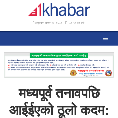
आइतवार, साउन २४, २०८३
०३:१६:५० बजे
मध्यपूर्व तनावपछि
आईईएको ठूलो कदम: