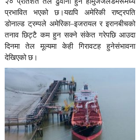
२० प्रतिशत तेल ढुवानी हुने होर्मुजजलडमरूमध्य
प्रभावित भएको छ।यद्यपि अमेरिकी राष्ट्रपति
डोनाल्ड ट्रम्पले अमेरिका–इजरायल र इरानबीचको
तनाव छिट्टै कम हुन सक्ने संकेत गरेपछि आउदा
दिनमा तेल मूल्यमा केही गिरावटह हुनेसंभावना
देखिएको छ।