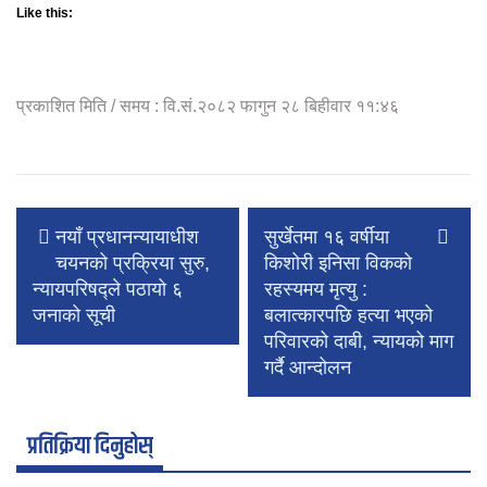
Like this:
प्रकाशित मिति / समय : वि.सं.२०८२ फागुन २८ बिहीवार ११:४६
नयाँ प्रधानन्यायाधीश
सुर्खेतमा १६ वर्षीया
चयनको प्रक्रिया सुरु,
किशोरी इनिसा विकको
न्यायपरिषद्ले पठायो ६
रहस्यमय मृत्यु :
जनाको सूची
बलात्कारपछि हत्या भएको
परिवारको दाबी, न्यायको माग
गर्दै आन्दोलन
प्रतिक्रिया दिनुहोस्