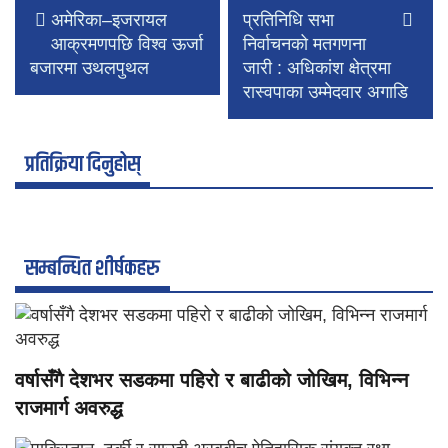
अमेरिका–इजरायल
प्रतिनिधि सभा
आक्रमणपछि विश्व ऊर्जा
निर्वाचनको मतगणना
बजारमा उथलपुथल
जारी : अधिकांश क्षेत्रमा
रास्वपाका उम्मेदवार अगाडि
प्रतिक्रिया दिनुहोस्
सम्बन्धित शीर्षकहरु
वर्षासँगै देशभर सडकमा पहिरो र बाढीको जोखिम, विभिन्न
राजमार्ग अवरुद्ध