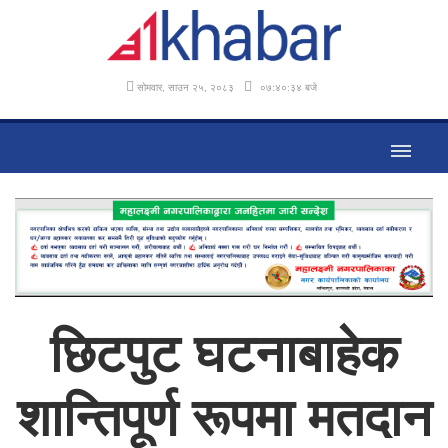
सोमवार, साउन २५, २०८३
०७:४०:३६ बजे
छिटपुट घटनाबाहेक
शान्तिपूर्ण रूपमा मतदान