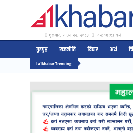
शुक्रवार, साउन २२, २०८३
०५:०७:१४ बजे
गृहपृष्ठ
राजनीति
विचार
अर्थ
च
a1khabar Trending