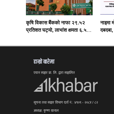
कृषि विकास बैंकको नाफा २९.५२
नाइमा म
प्रतिशत घट्यो, लाभांश क्षमता ६.५४
दबदबा,
प्रतिशतमा सीमित
सार्वजनि
हाम्राे बारेमा
एवान सञ्चार प्रा. लि. द्वारा सञ्चालित
सूचना तथा सञ्चार विभाग दर्ता नं.: ४९०९ - २०८१ / ८२
अध्यक्ष: कृष्ण खनाल