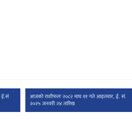
ई.सं
आजको राशीफलः २०८२ माघ ११ गते आइतवार, ई. सं.
२०२५ जनवरी २४ तारिख