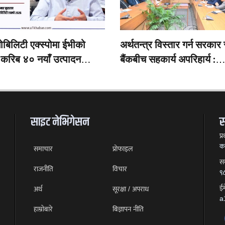
ोबिलिटी एक्स्पोमा ईभीको
अर्थतन्त्र विस्तार गर्न सरकार 
 करिब ४० नयाँ उत्पादन
बैंकबीच सहकार्य अपरिहार्य :
क हुँदै
अर्थमन्त्री स्वर्णिम वाग्ले
साइट नेभिगेसन
स
प्
का
समाचार
प्राेफाइल
सम
राजनीति
विचार
९
ई
अर्थ
सूरक्षा / अपराध
a
हाम्रोबारे
बिज्ञापन नीति