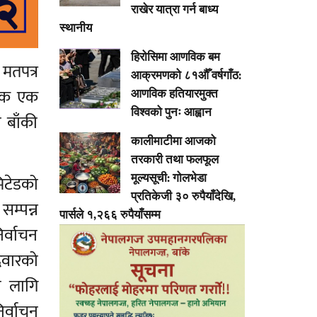
राखेर यात्रा गर्न बाध्य
स्थानीय
हिरोसिमा आणविक बम
मतपत्र
आक्रमणको ८१औँ वर्षगाँठ:
आणविक हतियारमुक्त
्यक एक
विश्वको पुनः आह्वान
 बाँकी
कालीमाटीमा आजको
तरकारी तथा फलफूल
मूल्यसूची: गोलभेडा
िटेडको
प्रतिकेजी ३० रुपैयाँदेखि,
म्पन्न
पार्सले १,२६६ रुपैयाँसम्म
िर्वाचन
दवारको
ा लागि
र्वाचन