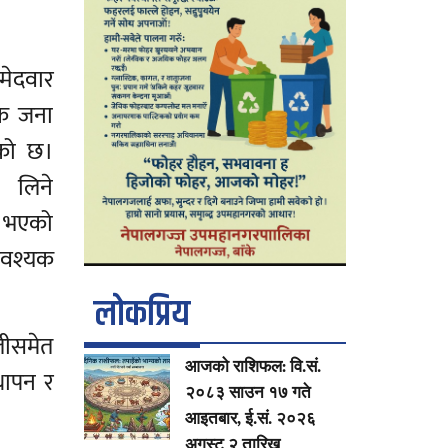
ेदवार
एक जना
ेको छ।
ा लिने
्न भएको
आवश्यक
लाेकप्रिय
लीसमेत
आजको राशिफल: वि.सं.
्थापन र
२०८३ साउन १७ गते
आइतबार, ई.सं. २०२६
अगस्ट २ तारिख