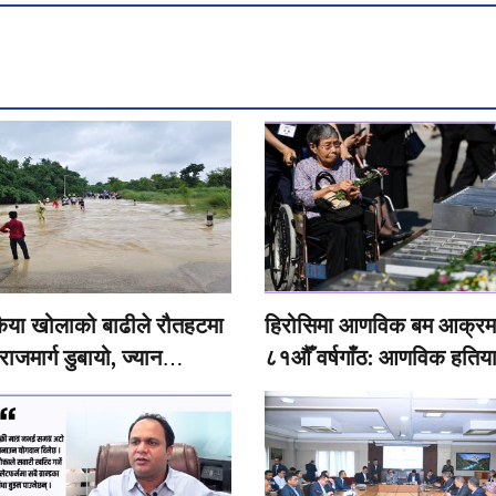
ैया खोलाको बाढीले रौतहटमा
हिरोसिमा आणविक बम आक्र
राजमार्ग डुबायो, ज्यान
८१औँ वर्षगाँठ: आणविक हतिया
 राखेर यात्रा गर्न बाध्य
विश्वको पुनः आह्वान
य