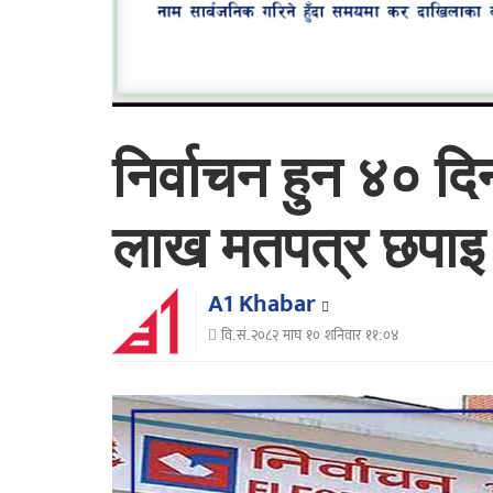
निर्वाचन हुन ४० द
लाख मतपत्र छपाइ ह
A1 Khabar
वि.सं.२०८२ माघ १० शनिवार ११:०४