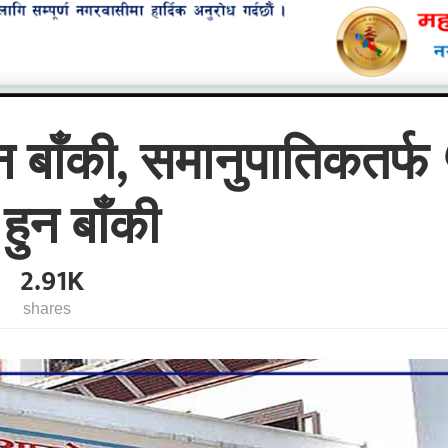
िन बाँकी, समानुपातिकतर्फ
ुन बाँकी
2.91K
shares