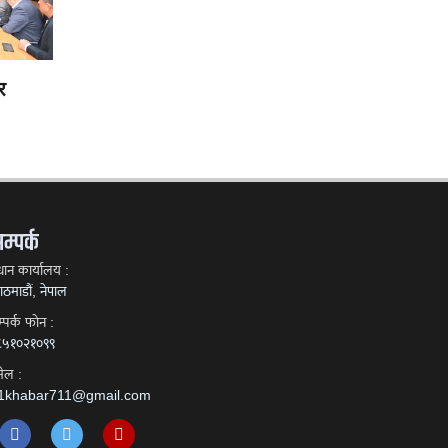
र
म्पर्क
रधान कार्यालय :
ठमाडौं, नेपाल
्पर्क फाेन :
८५१०२१०९९
मेल :
1khabar711@gmail.com