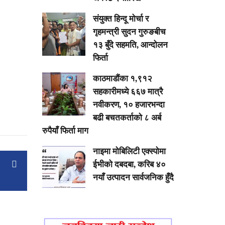
संयुक्त हिन्दू मोर्चा र
गृहमन्त्री सुदन गुरुङबीच
१३ बुँदे सहमति, आन्दोलन
फिर्ता
काठमाडौंका १,९१२
सहकारीमध्ये ६६७ मात्रै
नवीकरण, १० हजारभन्दा
बढी बचतकर्ताको ८ अर्ब
रुपैयाँ फिर्ता माग
नाइमा मोबिलिटी एक्स्पोमा
ईभीको दबदबा, करिब ४०
नयाँ उत्पादन सार्वजनिक हुँदै