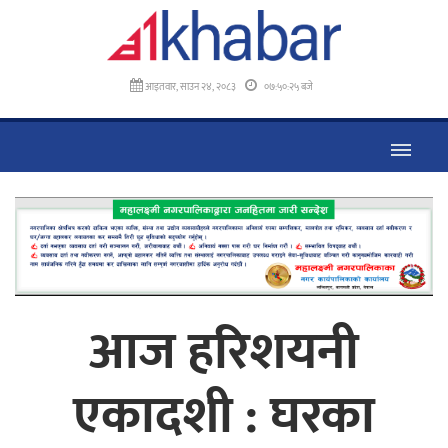
आइतवार, साउन २४, २०८३
०७:५०:२६ बजे
आज हरिशयनी
एकादशी : घरका