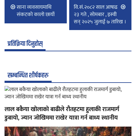
साना व्यवसायमाथि
वि.सं.२०८२ साल आषाढ
संकटको कालो छायाँ
२३ गते , सोमबार , इस्वी
सन् २०२५ जुलाई ७ तारिख ।
प्रतिक्रिया दिनुहोस्
सम्बन्धित शीर्षकहरु
लाल बकैया खोलाको बाढीले रौतहटमा हुलाकी राजमार्ग
डुबायो, ज्यान जोखिममा राखेर यात्रा गर्न बाध्य स्थानीय