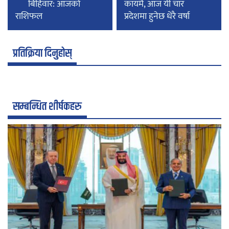
बिहिवार: आजको
कायमै, आज यी चार
राशिफल
प्रदेशमा हुनेछ धेरै वर्षा
प्रतिक्रिया दिनुहोस्
सम्बन्धित शीर्षकहरु