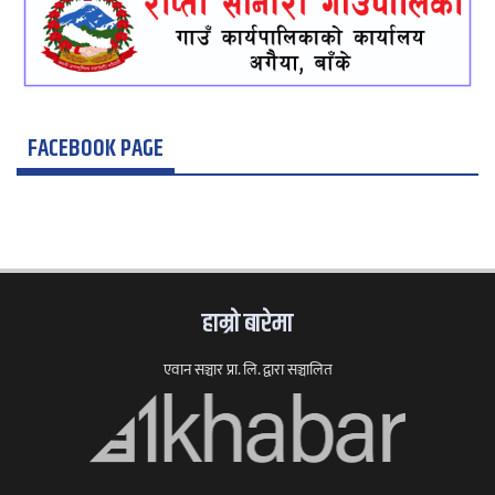
FACEBOOK PAGE
हाम्राे बारेमा
एवान सञ्चार प्रा. लि. द्वारा सञ्चालित