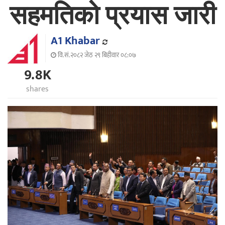
सहमतिको प्रयास जारी
A1 Khabar
वि.सं.२०८२ जेठ २९ बिहीवार ०८:०७
9.8K
shares