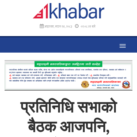
आइतवार, साउन २४, २०८३
०२:०८:२३ बजे
प्रतिनिधि सभाको
बैठक आजपनि,