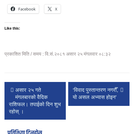
Facebook
X
Like this:
प्रकाशित मिति / समय : वि.सं.२०८१ असार २५ मंगलवार ०८:३२
असार २५ गते
‘विवाद पुस्तान्तरण नगरौँ,
मंगलबारको वैदिक
यो असल अभ्यास होइन’
राशिफल। तपाईको दिन शुभ
रहोस् ।
प्रतिक्रिया दिनुहोस्