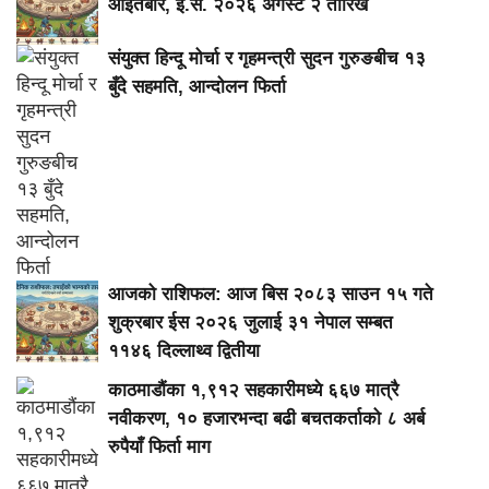
आइतबार, ई.सं. २०२६ अगस्ट २ तारिख
संयुक्त हिन्दू मोर्चा र गृहमन्त्री सुदन गुरुङबीच १३
बुँदे सहमति, आन्दोलन फिर्ता
आजको राशिफल: आज बिस २०८३ साउन १५ गते
शुक्रबार ईस २०२६ जुलाई ३१ नेपाल सम्बत
११४६ दिल्लाथ्व द्वितीया
काठमाडौंका १,९१२ सहकारीमध्ये ६६७ मात्रै
नवीकरण, १० हजारभन्दा बढी बचतकर्ताको ८ अर्ब
रुपैयाँ फिर्ता माग