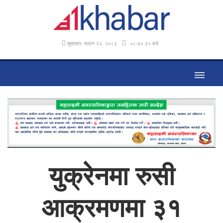
शुक्रवार, साउन २२, २०८३
०८:४०:३६ बजे
युक्रेनमा रुसी
आक्रमणमा ३१