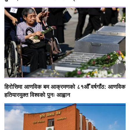
हिरोसिमा आणविक बम आक्रमणको ८१औँ वर्षगाँठ: आणविक
हतियारमुक्त विश्वको पुनः आह्वान