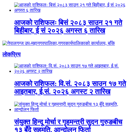
आजको राशिफलः बिसं २०८३ साउन २१ गते
बिहीबार, ई सं २०२६ अगस्त ६ तारिख
लाेकप्रिय
आजको राशिफल: वि.सं. २०८३ साउन १७ गते
आइतबार, ई.सं. २०२६ अगस्ट २ तारिख
संयुक्त हिन्दू मोर्चा र गृहमन्त्री सुदन गुरुङबीच
१३ बुँदे सहमति, आन्दोलन फिर्ता