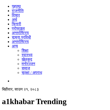
गृहपृष्ठ
राजनीति
विचार
अर्थ
चिनारी
प्राेफाइल
अन्तर्राष्ट्रिय
सूचना प्रविधी
अन्तर्राष्ट्रिय
अन्य
शिक्षा
स्वास्थ्य
खेलकुद
मनोरञ्जन
समाज
सूरक्षा / अपराध
बिहीवार, साउन २१, २०८३
a1khabar Trending