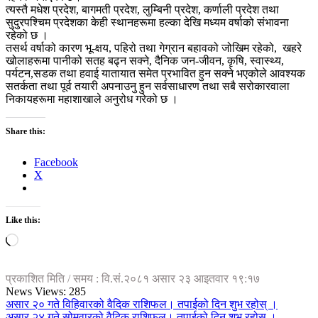
त्यस्तै मधेश प्रदेश, बागमती प्रदेश, लुम्बिनी प्रदेश, कर्णाली प्रदेश तथा
सुदुरपश्चिम प्रदेशका केही स्थानहरूमा हल्का देखि मध्यम वर्षाको संभावना
रहेको छ ।
तसर्थ वर्षाको कारण भू-क्षय, पहिरो तथा गेग्रान बहावको जोखिम रहेको, खहरे
खोलाहरूमा पानीको सतह बढ्न सक्ने, दैनिक जन-जीवन, कृषि, स्वास्थ्य,
पर्यटन,सडक तथा हवाई यातायात समेत प्रभावित हुन सक्ने भएकोले आवश्यक
सतर्कता तथा पूर्व तयारी अपनाउनु हुन सर्वसाधारण तथा सबै सरोकारवाला
निकायहरूमा महाशाखाले अनुरोध गरेको छ ।
Share this:
Facebook
X
Like this:
Loading…
प्रकाशित मिति / समय : वि.सं.२०८१ असार २३ आइतवार १९:१७
News Views:
285
असार २० गते विहिवारको वैदिक राशिफल। तपाईको दिन शुभ रहोस् ।
असार २४ गते सोमवारको वैदिक राशिफल। तपाईको दिन शुभ रहोस् ।