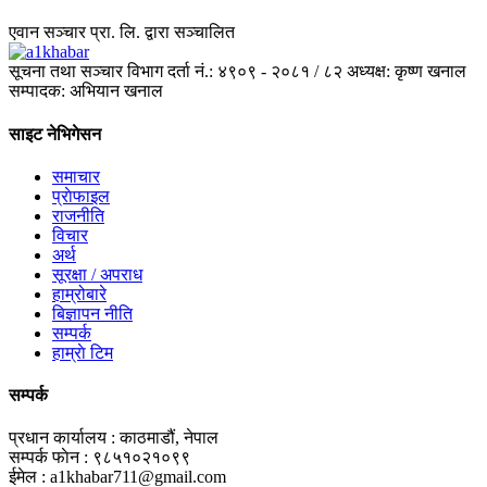
एवान सञ्चार प्रा. लि. द्वारा सञ्चालित
सूचना तथा सञ्चार विभाग दर्ता नं.: ४९०९ - २०८१ / ८२
अध्यक्ष: कृष्ण खनाल
सम्पादक: अभियान खनाल
साइट नेभिगेसन
समाचार
प्राेफाइल
राजनीति
विचार
अर्थ
सूरक्षा / अपराध
हाम्रोबारे
बिज्ञापन नीति
सम्पर्क
हाम्राे टिम
सम्पर्क
प्रधान कार्यालय :
काठमाडौं, नेपाल
सम्पर्क फाेन :
९८५१०२१०९९
ईमेल :
a1khabar711@gmail.com