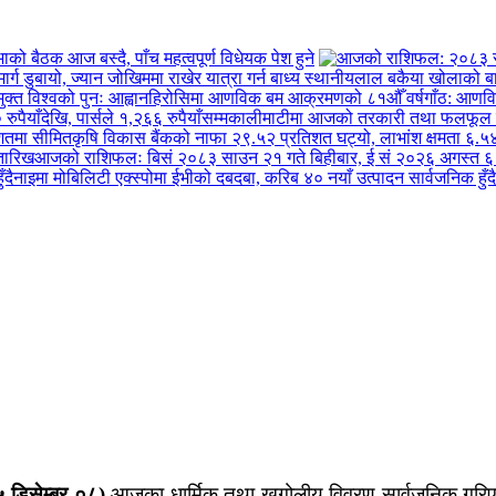
को बैठक आज बस्दै, पाँच महत्वपूर्ण विधेयक पेश हुने
लाल बकैया खोलाको बाढी
हिरोसिमा आणविक बम आक्रमणको ८१औँ वर्षगाँठ: आणविक 
कालीमाटीमा आजको तरकारी तथा फलफूल मूल्यस
कृषि विकास बैंकको नाफा २९.५२ प्रतिशत घट्यो, लाभांश क्षमता ६.५
आजको राशिफलः बिसं २०८३ साउन २१ गते बिहीबार, ई सं २०२६ अगस्त ६
नाइमा मोबिलिटी एक्स्पोमा ईभीको दबदबा, करिब ४० नयाँ उत्पादन सार्वजनिक हुँदै
 डिसेम्बर ०८)
आजका धार्मिक तथा खगोलीय विवरण सार्वजनिक गरिएको छ