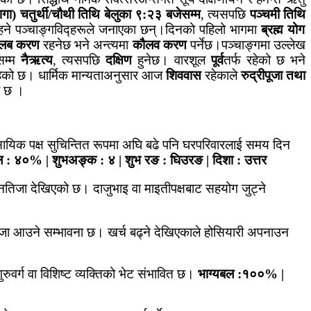
लागा) चतुर्थी/चौथी तिथि बेलुका ९:२३ बजेसम्म
, त्यसपछि
पञ्चमी तिथि
ने पञ्चाङ्गविद्हरूले जनाएका छन्।दिनको पहिलो भागमा
ब्रह्म योग
ालब करण
रहनेछ भने अन्त्यमा
कौलव करण
पर्नेछ।पञ्चाङ्गमा उल्लेख
सम्म
नैऋत्य
, त्यसपछि
दक्षिण
हुनेछ।
वारशूल
पूर्व
तर्फ रहेको छ भने
ेको छ।
धार्मिक मान्यताअनुसार आज
शिववास
रहेकाले
रुद्रीपूजा तथा
ो छ ।
सायिक पक्ष सुचिन्तित रूपमा अघि बढे पनि घरपरिवारलाई समय दिन
ल : ४०% | शुभअङ्क : ४ | शुभ रङ : घिउरङ | दिशा : उत्तर
नतिजा देखिएको छ। दाजुभाइ वा माइतीपक्षबाट सहयोग जुट्ने
िजा आउने सम्भावना छ। खर्च बढ्ने देखिएकाले होसियारी अपनाउन
ुवर्ग वा विशिष्ट व्यक्तिको भेट संभावित छ।
भाग्यबल :१००% |