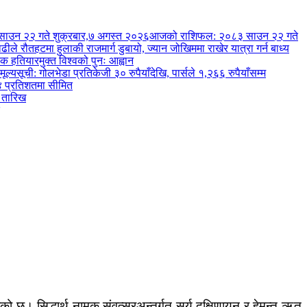
आजको राशिफल: २०८३ साउन २२ गते
ले रौतहटमा हुलाकी राजमार्ग डुबायो, ज्यान जोखिममा राखेर यात्रा गर्न बाध्य
हतियारमुक्त विश्वको पुनः आह्वान
ूची: गोलभेडा प्रतिकेजी ३० रुपैयाँदेखि, पार्सले १,२६६ रुपैयाँसम्म
४ प्रतिशतमा सीमित
 तारिख
। सिद्धार्थ नामक संवत्सरअन्तर्गत सूर्य दक्षिणायन र हेमन्त ऋतु