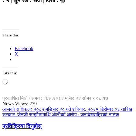
: ५ | शुभ रङ : सेतो | दिशा : पूर्व
Share this:
Facebook
X
Like this:
Loading…
प्रकाशित मिति / समय : वि.सं.२०८२ मंसिर २२ सोमवार ०८:१७
News Views:
279
आजको राशिफलः २०८२ मङ्सिर २० गते शनिवार, २०२५ डिसेम्बर ०६ तारिख
सरकार–जेनजी सम्झौतामाथि ओलीको आरोप : जनादेशबाहिरको नाटक
प्रतिक्रिया दिनुहोस्