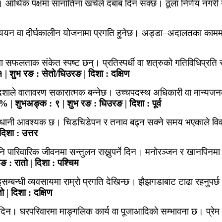
्थिक पक्षमा सानातिना खर्चले दबाब दिन सक्छ। ठूला निर्णय नगरी यो
ेश अध्ययन वा दीर्घकालीन योजनामा प्रगति हुनेछ। अड्डा–अदालतका क
ा सफलताक संकेत स्पष्ट छन्। प्रतिस्पर्धी वा शत्रुको गतिविधिप्रति स
 शुभ रङ : सेतो/घिउरङ | दिशा : दक्षिण
ोदशाले वातावरण सकारात्मक बन्नेछ। उच्चपदस्थ अधिकारी वा मान्यजन
 | शुभअङ्क : ९ | शुभ रङ : घिउरङ | दिशा : पूर्व
वधानी आवश्यक छ। चिडचिडेपन र तनाव बढ्न सक्ने समय भएकाले विव
दिशा : उत्तर
 पारिवारिक जीवनमा सन्तुलन राख्नुपर्ने दिन। मनोरञ्जन र खानपिनमा रु
 : रातो | दिशा : पश्चिम
म्बन्धी व्यवसायमा राम्रो प्रगति देखिन्छ। झैझगडाबाट टाढा रहनुपर्छ
| दिशा : दक्षिण
े दिन। घरपरिवारमा माङ्गलिक कार्य वा पूजाआदिको सम्भावना छ। प्र