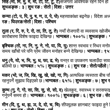
सिंह (मा, मि, मु, मे, मो, टा, टि, टु, टे)
सजगता आवश्यक रहने दिन हो। आर
शुभअङ्क : ३ | शुभ रङ : सेतो | दिशा : उत्तर
कन्या (टो, प, पि, पु, ष, ण, ठ, पे, पो)
महत्त्वाकांक्षा बढ्नेछ। विद
रङ : घिउरङ/सेतो | दिशा : पश्चिम
तुला (र, रि, रु, रे, रो, ता, ति, तु, ते)
नयाँ रोजगारी वा व्यवसाय खोजीम
कारोबारमा विशेष फाइदा देखिन्छ।
भाग्यबल : १००% | शुभअङ्क : १ |
बृश्चिक (तो, ना, नि, नु, ने, नो, या, यि, यु)
शान्त स्वभाव र स्थिर मन
समय खाँचो परे पनि प्रेम जीवन मनोहर बन्ने देखिन्छ।
भाग्यबल : ९५%
धनु (ये, यो, भ, भि, भु, ध, फा, ढ, भे)
यन्त्र वा उपकरण चलाउँदा सा
बलियो छ।
भाग्यबल : ५% | शुभअङ्क : ८ | शुभ रङ : सेतो/पहेंलो | 
मकर (भो, ज, जि, खि, खु, खे, खो, गा, गि)
अत्यधिक व्यस्तता बीच पनि
रहनुपर्ने सुझाव दिइएको छ।
भाग्यबल : ६५% | शुभअङ्क : ७ | शुभ रङ
कुम्भ (गु, गे, गो, सा, सि, सु, से, सो, द)
खेलकुद, स्वास्थ्य र सरसफाइस
गर्नुपर्ने समय हो।
भाग्यबल : १००% | शुभअङ्क : ६ | शुभ रङ : सेतो 
मीन (दि, दु, थ, झ, ञ, दे, दो, च, चि)
सीपमूलक ज्ञानबाट फाइदा हुन