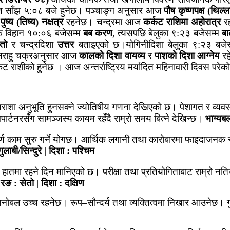
्त साँझ ५:०८ बजे हुनेछ।
पञ्चाङ्ग अनुसार आज
पौष कृष्णपक्ष (थिल्
र
पुष्य (तिष्य) नक्षत्र
रहनेछ। चन्द्रमा आज
कर्कट राशिमा अहोरात्र
रह
फ विहान १०:०६ बजेसम्म
बब करण
, त्यसपछि बेलुका ९:२३ बजेसम्म
ब
ेतो
र चन्द्रदिशा
उत्तर
बताइएको छ।योगिनीदिशा बेलुका ९:२३ बजे
लराहु चक्रअनुसार आज
कालको दिशा वायव्य
र
पाशको दिशा आग्नेय
रह
ट राशीको हुनेछ । आज अन्तर्राष्ट्रिय मर्यादित महिनावारी दिवस परेक
राशा अनुभूति हुनसक्ने ज्योतिषीय गणना देखिएको छ। पेशागत र व्यव
्टनरसँग सामञ्जस्य कायम रहँदै राम्रो समय बित्ने देखिन्छ।
भाग्यब
ूर्ण काम सुरु गर्ने योगछ। आर्थिक लगानी तथा कारोबारमा फाइदाजनक 
बी/सिन्दुरे | दिशा : पश्चिम
हातमा रहने दिन मानिएको छ। परीक्षा तथा प्रतियोगिताबाट राम्रो नत
ङ : सेतो | दिशा : दक्षिण
मनोबल उच्च रहनेछ। रूप–सौन्दर्य तथा व्यक्तित्वमा निखार आउनेछ। गुर