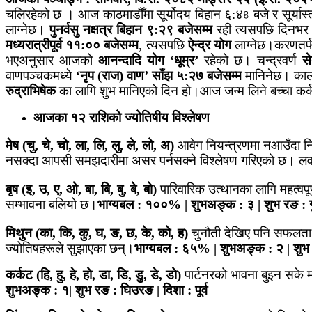
चलिरहेको छ । आज काठमाडौँमा सूर्योदय बिहान ६:४৪ बजे र सूर्यास
लाग्नेछ।
पुनर्वसु नक्षत्र बिहान ९:२९ बजेसम्म
रही त्यसपछि दिनभ
मध्यरात्रीपूर्व ११:०० बजेसम्म
, त्यसपछि
ऐन्द्र योग
लाग्नेछ।करणतर्
भएअनुसार आजको
आनन्दादि योग ‘धूम्र’
रहेको छ। चन्द्रवर्ण
स
वाणपञ्चकमध्ये
‘नृप (राज) वाण’ साँझ ५:२७ बजेसम्म
मानिनेछ। का
रुद्राभिषेक
का लागि शुभ मानिएको दिन हो।
आज जन्म लिने बच्चा कर्क
आजका १२ राशिको ज्योतिषीय विश्लेषण
मेष (चु, चे, चो, ला, लि, लु, ले, लो, अ)
आवेग नियन्त्रणमा नआउँदा नि
नसक्दा आपसी समझदारीमा असर पर्नसक्ने विश्लेषण गरिएको छ। लवपार
बृष (इ, उ, ए, ओ, बा, बि, बु, बे, बो)
पारिवारिक उत्थानका लागि महत्वप
सम्भावना बलियो छ।
भाग्यबल : १००% | शुभअङ्क : ३ | शुभ रङ : गुला
मिथुन (का, कि, कु, घ, ङ, छ, के, को, ह)
चुनौती देखिए पनि सफलता 
ज्योतिषहरूले सुझाएका छन्।
भाग्यबल : ६५% | शुभअङ्क : २ | शुभ र
कर्कट (हि, हु, हे, हो, डा, डि, डु, डे, डो)
पार्टनरको भावना बुझ्न सके 
शुभअङ्क : १| शुभ रङ : घिउरङ | दिशा : पूर्व