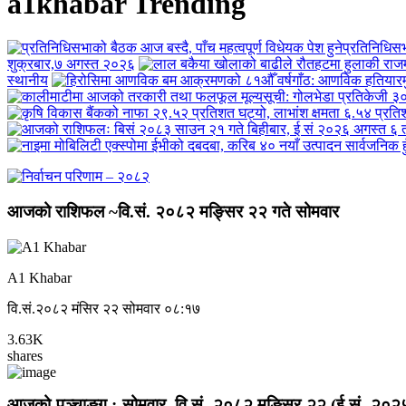
a1khabar Trending
प्रतिनिधिसभा
शुक्रबार,७ अगस्त २०२६
स्थानीय
आजको राशिफल ~वि.सं. २०८२ मङ्सिर २२ गते सोमवार
A1 Khabar
वि.सं.२०८२ मंसिर २२ सोमवार ०८:१७
3.63K
shares
आजको पञ्चाङ्ग : सोमवार, वि.सं. २०८२ मङ्सिर २२ (ई.सं. २०२५