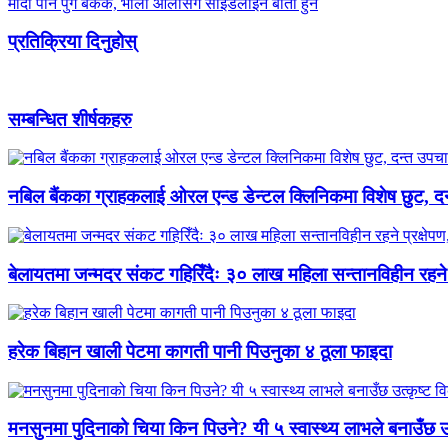
मोदी पनि पुगे बैंकक, भोली ओलीसँग साइडलाइन बार्ता हुने
प्रतिक्रिया दिनुहोस्
सम्बन्धित शीर्षकहरु
नबिल बैंकका ग्राहकलाई ओरल एन्ड डेन्टल क्लिनिकमा विशेष छुट,
बेलायतमा जन्मदर संकट गहिरिँदैः ३० लाख महिला सन्तानविहीन रहने प्रक
हरेक बिहान खाली पेटमा कागती पानी पिउनुका ४ ठूला फाइदा
मनसुनमा पुदिनाको चिया किन पिउने? यी ५ स्वास्थ्य लाभले बनाउँछ उत