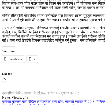
बिहान स्वस्थकर चीज मात्र खान वा पिउन मन पराउँछन्। यी चीजहरू मध्ये बिहान
मानिन्छ । तर, यो समयमा मानिसहरु धेरै पटक गल्ती गर्छन्, जसका कारण कागती 
चर्चित सेलिब्रेटी पोषणविद् रायन फर्नान्डोले यस विषयमा आफ्नो युट्युब च्यानलम
पानी पिउनाले एकैचोटि धेरै फाइदा लिन सक्छ। यद्यपि, यी फाइदाहरू प्राप्त गर्न, यो
रायन फर्नान्डोका अनुसार मानिसहरु यसलाई बनाउँदा अक्सर कागती पानीमा चिन
बढ्दैन, बरु, चिनीले तपाईंको शरीरबाट हाइड्रेसन चुस्ने काम गर्दछ । जसका का
कागती पानीमा गुलाबी नुन मिसाउन भने सक्नु हुन्छ। यसले तपाईंको शरीरमा सोड
गर्छ। यसो गर्दा तपाईले दिनभर हाइड्रेटेड महसुस गर्नु हुनेछ। यस तरिकाले, तपा
Share this:
Facebook
X
Like this:
Loading…
प्रकाशित मिति / समय : वि.सं.२०८१ चैत २० बुधवार १०:०८
News Views:
243
युएईका मुस्लिम गोरो देखिन लगाइरहेका छन् खोप, जसकाे ब्यापार नै २२.९ मिलिय