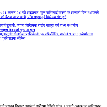
आजको
ो बैठक आज बस्दै, पाँच महत्वपूर्ण विधेयक पेश हुने
ग डुबायो, ज्यान जोखिममा राखेर यात्रा गर्न बाध्य स्थानीय
क्त विश्वको पुनः आह्वान
ूची: गोलभेडा प्रतिकेजी ३० रुपैयाँदेखि, पार्सले १,२६६ रुपैयाँसम्म
४ प्रतिशतमा सीमित
त्यसको प्रभाव दिनभर तपाईको शरीरमा देखिने गर्दछ । यस्तो अवस्थामा मानिसहरु