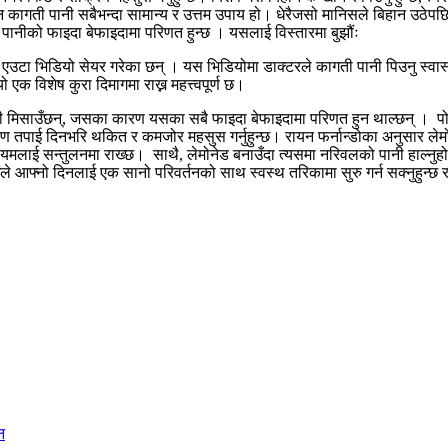
 कागती पानी सबैभन्दा सामान्य र उत्तम उपाय हो। धेरैजसो मानिसले बिहान उठेपछ
पानीको फाइदा बेफाइदामा परिणत हुन्छ । यसलाई विस्तारमा बुझौंः
ा एउटा भिडियो सेयर गरेका छन् । यस भिडियोमा डाक्टरले कागती पानी पिउनु स्वास्थ्
 एक विशेष कुरा दिमागमा राख्न महत्त्वपूर्ण छ।
ी मिसाउँछन्, जसका कारण यसका सबै फाइदा बेफाइदामा परिणत हुन थाल्छन् । पो
रण तपाई दिनभरि थकित र कमजोर महसुस गर्नुहुन्छ। रायन फर्नान्डोका अनुसार लेमो
ियमलाई सन्तुलनमा राख्छ। साथै, लेमोनेड बनाउँदा त्यसमा नरिवलको पानी हाल्नु
ईंले आफ्नो दिनलाई एक सानो परिवर्तनको साथ स्वस्थ तरिकामा सुरु गर्न सक्नुहुन्छ
न