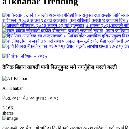
a1khabar Trending
पाकिस्ता
राशिफलः २०८३ साउन २४ गते आइतबार, कुन राशिलाई कस्तो छ आजको दिन ?
आजको राश
दैनिक बिहान कागती पानी पिउनुहुन्छ भने नगर्नुहोस् यस्तो गल्ती
A1 Khabar
वि.सं.२०८१ चैत २० बुधवार १०:०८
3.16K
shares
काठमाडौं, २० चैत ।यो भनिन्छ कि दिनको सुरुवात स्वस्थ तरिकाले गर्दा तपाईं द