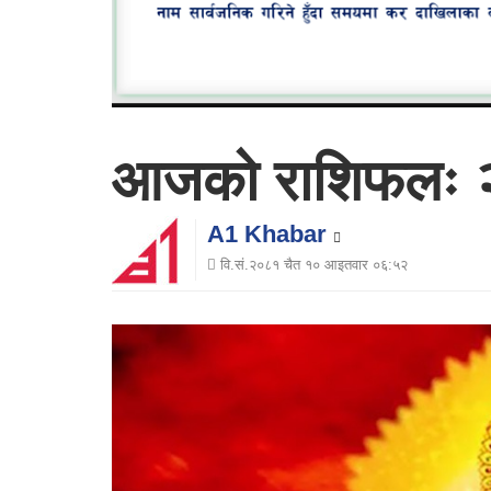
आजको राशिफलः २
A1 Khabar
वि.सं.२०८१ चैत १० आइतवार ०६:५२