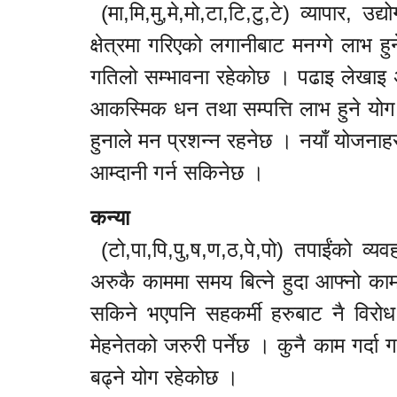
(मा,मि,मु,मे,मो,टा,टि,टु,टे) व्यापार,
क्षेत्रमा गरिएको लगानीबाट मनग्गे लाभ ह
गतिलो सम्भावना रहेकोछ । पढाइ लेखाइ अन
आकस्मिक धन तथा सम्पत्ति लाभ हुने योग
हुनाले मन प्रशन्न रहनेछ । नयाँ योजनाह
आम्दानी गर्न सकिनेछ ।
कन्या
(टो,पा,पि,पु,ष,ण,ठ,पे,पो) तपाईंको व्
अरुकै काममा समय बित्ने हुदा आफ्नो क
सकिने भएपनि सहकर्मी हरुबाट नै विर
मेहनेतको जरुरी पर्नेछ । कुनै काम गर्दा ग
बढ्ने योग रहेकोछ ।