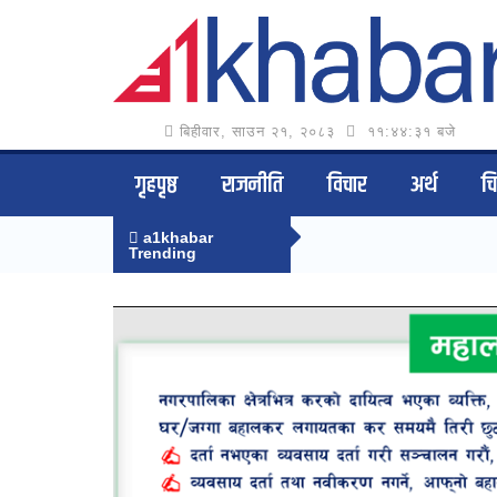
बिहीवार, साउन २१, २०८३
११:४४:३२ बजे
गृहपृष्ठ
राजनीति
विचार
अर्थ
च
a1khabar
Trending