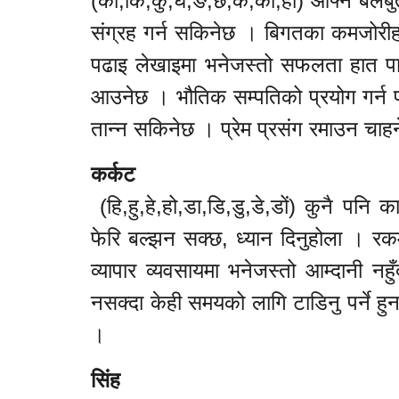
(का,कि,कु,घ,ङ,छ,के,को,हा) आफ्नै बलबुता
संग्रह गर्न सकिनेछ । बिगतका कमजोरीहर
पढाइ लेखाइमा भनेजस्तो सफलता हात पा
आउनेछ । भौतिक सम्पतिको प्रयोग गर्न 
तान्न सकिनेछ । प्रेम प्रसंग रमाउन चा
कर्कट
(हि,हु,हे,हो,डा,डि,डु,डे,डों) कुनै पनि 
फेरि बल्झन सक्छ, ध्यान दिनुहोला । र
व्यापार व्यवसायमा भनेजस्तो आम्दानी नह
नसक्दा केही समयको लागि टाडिनु पर्ने ह
।
सिंह