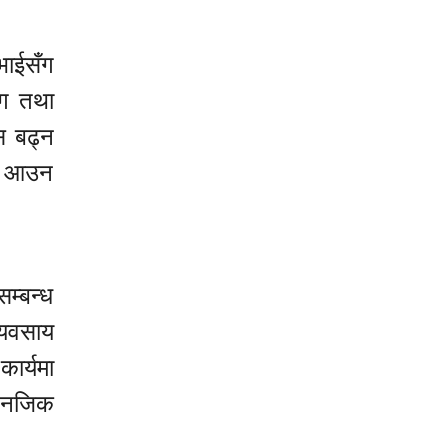
भाईसँग
ोग तथा
स बढ्न
मै आउन
सम्बन्ध
्यवसाय
ार्यमा
ा नजिक