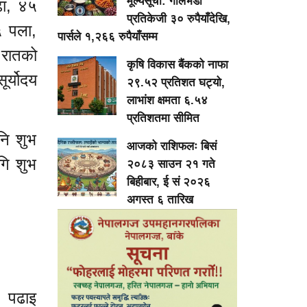
मूल्यसूची: गोलभेडा
ढा, ४५
प्रतिकेजी ३० रुपैयाँदेखि,
५ पला,
पार्सले १,२६६ रुपैयाँसम्म
 रातको
कृषि विकास बैंकको नाफा
र्योदय
२९.५२ प्रतिशत घट्यो,
लाभांश क्षमता ६.५४
प्रतिशतमा सीमित
नि शुभ
आजको राशिफलः बिसं
गि शुभ
२०८३ साउन २१ गते
बिहीबार, ई सं २०२६
अगस्त ६ तारिख
। पढाइ