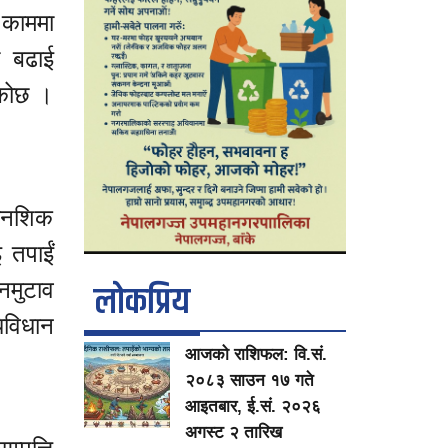
 काममा
ी बढाई
ेकोछ ।
मानशिक
 तपाईं
लाेकप्रिय
मनमुटाव
िविधान
आजको राशिफल: वि.सं.
२०८३ साउन १७ गते
आइतबार, ई.सं. २०२६
अगस्ट २ तारिख