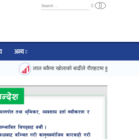
िय
अन्य
लाल बकैया खोलाको बाढीले रौतहटमा हुलाकी राजमार्ग डुबायो, ज्य