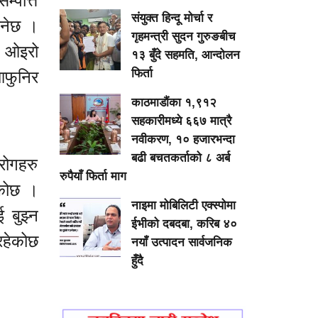
्पत्ति
संयुक्त हिन्दू मोर्चा र
िनेछ ।
गृहमन्त्री सुदन गुरुङबीच
ो ओइरो
१३ बुँदे सहमति, आन्दोलन
फिर्ता
आफुनिर
काठमाडौंका १,९१२
सहकारीमध्ये ६६७ मात्रै
नवीकरण, १० हजारभन्दा
बढी बचतकर्ताको ८ अर्ब
 रोगहरु
रुपैयाँ फिर्ता माग
ेकोछ ।
नाइमा मोबिलिटी एक्स्पोमा
 बुझ्न
ईभीको दबदबा, करिब ४०
रहेकोछ
नयाँ उत्पादन सार्वजनिक
हुँदै