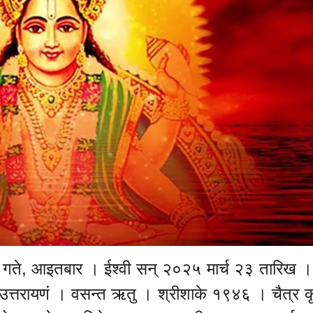
ते, आइतबार । ईश्वी सन् २०२५ मार्च २३ तारिख ।
त्तरायणं । वसन्त ऋतु । श्रीशाके १९४६ । चैत्र कृष