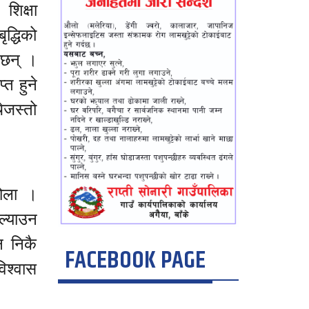
शिक्षा
द्धिको
ेछन् ।
त हुने
ेजस्तो
होला ।
ल्याउन
न निकै
FACEBOOK PAGE
विश्वास