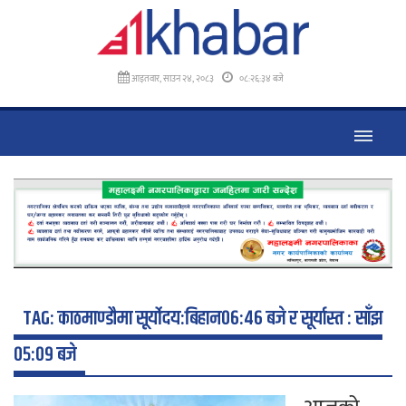
आइतवार, साउन २४, २०८३
०८:२६:३५ बजे
TAG:
काठमाण्डौमा सूर्योदय:बिहान०६:४६ बजे र सूर्यास्त : साँझ
०५:०९ बजे