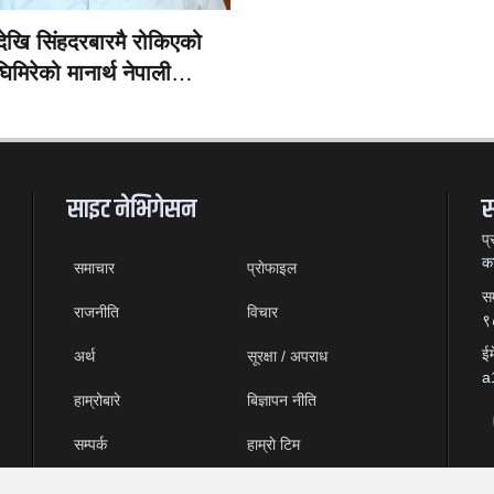
षदेखि सिंहदरबारमै रोकिएको
िमिरेको मानार्थ नेपाली
ता
साइट नेभिगेसन
स
प्
का
समाचार
प्राेफाइल
सम
राजनीति
विचार
९
ईम
अर्थ
सूरक्षा / अपराध
a
हाम्रोबारे
बिज्ञापन नीति
सम्पर्क
हाम्राे टिम