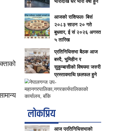
भारीदेखि धेरै भारी वर्षा हुने
आजको राशिफलः बिसं
२०८३ साउन २० गते
बुधवार, ई सं २०२६ अगस्त
५ तारिख
प्रतिनिधिसभा बैठक आज
बस्दै, भूमिहीन र
क्ताको
सुकुम्बासीको विषयमा जरुरी
प्रस्तावमाथि छलफल हुने
ामान्य
लाेकप्रिय
आज प्रतिनिधिसभाको