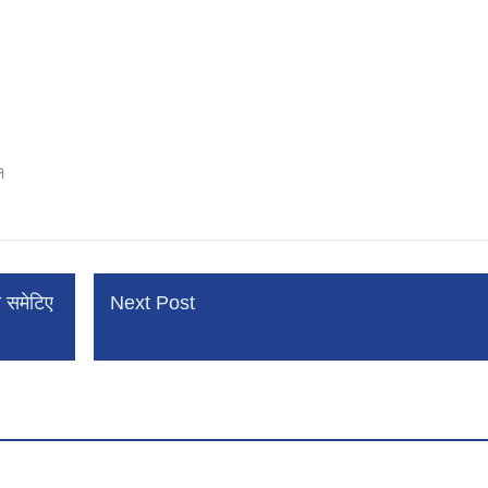
१
ा समेटिए
Next Post