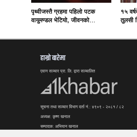
पृथ्वीजस्तै ग्रहमा पहिलो पटक
१५ वर्
वायुमण्डल भेटियो, जीवनको
तुलसी घ
सम्भावनाबारे नयाँ आशा
नागरिक
हाम्राे बारेमा
एवान सञ्चार प्रा. लि. द्वारा सञ्चालित
सूचना तथा सञ्चार विभाग दर्ता नं.: ४९०९ - २०८१ / ८२
अध्यक्ष: कृष्ण खनाल
सम्पादक: अभियान खनाल