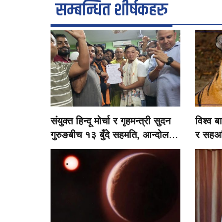
सम्बन्धित शीर्षकहरु
संयुक्त हिन्दू मोर्चा र गृहमन्त्री सुदन
विश्व ब
गुरुङबीच १३ बुँदे सहमति, आन्दोलन
र सहअस
फिर्ता