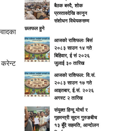
बैठक बस्दै, शोक
प्रस्तावदेखि कानुन
संशोधन विधेयकसम्म
छलफल हुने
्वादका
आजको राशिफलः बिसं
२०८३ साउन १४ गते
बिहिवार, ई सं २०२६
करेन्ट
जुलाई ३० तारिख
आजको राशिफल: वि.सं.
२०८३ साउन १७ गते
आइतबार, ई.सं. २०२६
अगस्ट २ तारिख
संयुक्त हिन्दू मोर्चा र
गृहमन्त्री सुदन गुरुङबीच
१३ बुँदे सहमति, आन्दोलन