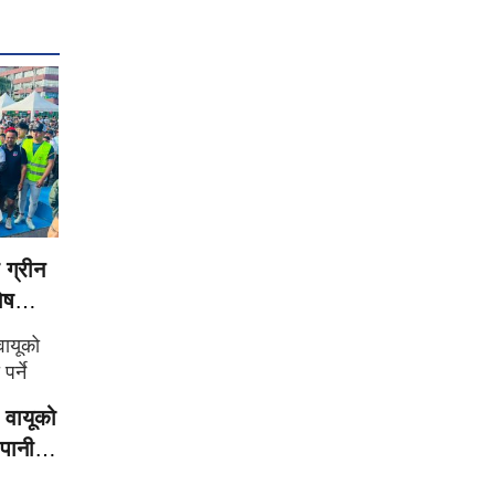
 ग्रीन
ोष
वायूको
 पानी