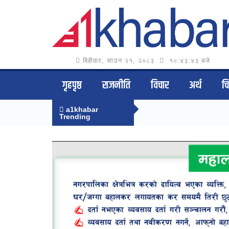
बिहीवार, साउन २१, २०८३
१०:४३:४३ बजे
गृहपृष्ठ
राजनीति
विचार
अर्थ
च
a1khabar
Trending