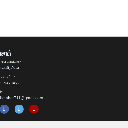
म्पर्क
रधान कार्यालय :
ठमाडौं, नेपाल
्पर्क फाेन :
८५१०२१०९९
ेल :
1khabar711@gmail.com