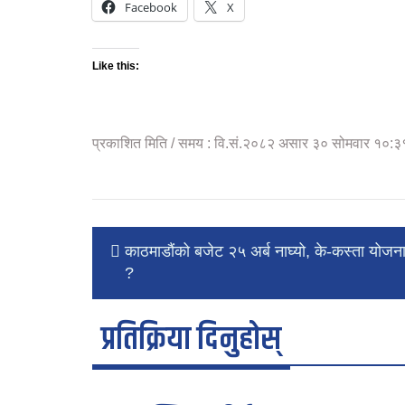
Facebook
X
Like this:
प्रकाशित मिति / समय : वि.सं.२०८२ असार ३० सोमवार १०:३
काठमाडौंको बजेट २५ अर्ब नाघ्यो, के-कस्ता योजन
?
प्रतिक्रिया दिनुहोस्