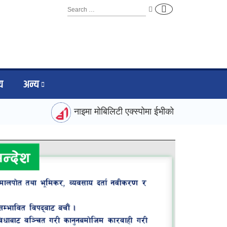
िय
अन्य
नाइमा मोबिलिटी एक्स्पोमा ईभीको दबदबा, करिब ४० नयाँ उ